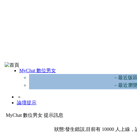
MyChat 數位男女
－最近版
－最近瀏
»
論壇提示
MyChat 數位男女 提示訊息
狀態:發生錯誤,目前有 10000 人上線