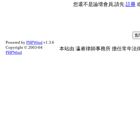
您還不是論壇會員,請先
註冊
Powered by
PHPWind
v1.3.6
Copyright © 2003-04
本站由
瀛睿律師事務所
擔任常年法律
PHPWind