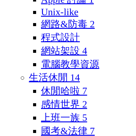
Unix-like
網路&防毒
2
程式設計
網站架設
4
電腦教學資源
生活休閒
14
休閒哈啦
7
感情世界
2
上班一族
5
國考&法律
7