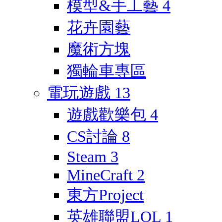
模型&手工藝
4
花卉園藝
魔術方塊
獨輪車專區
電玩遊戲
13
遊戲歡樂包
4
CS討論
8
Steam
3
MineCraft
2
東方Project
英雄聯盟LOL
1