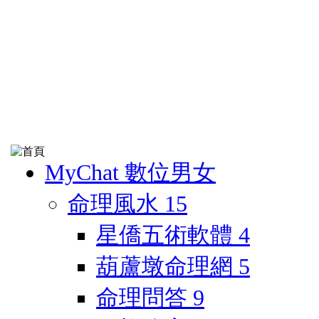
MyChat 數位男女
命理風水
15
星僑五術軟體
4
葫蘆墩命理網
5
命理問答
9