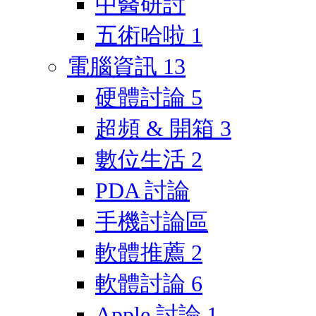
中醫研討
五術哈啦
1
電腦資訊
13
硬體討論
5
超頻 & 開箱
3
數位生活
2
PDA 討論
手機討論區
軟體推薦
2
軟體討論
6
Apple 討論
1