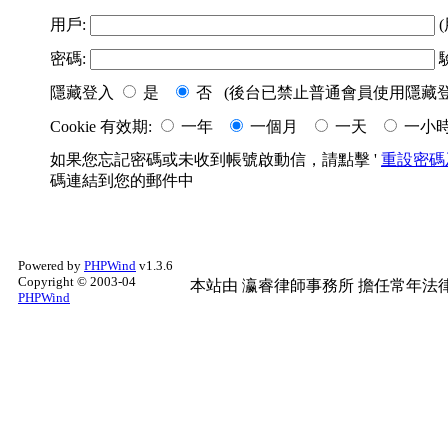
用戶:
(
密碼:
隱藏登入
是
否 (後台已禁止普通會員使用隱藏登
Cookie 有效期:
一年
一個月
一天
一小
如果您忘記密碼或未收到帳號啟動信，請點擊 '
重設密碼
碼連結到您的郵件中
Powered by
PHPWind
v1.3.6
Copyright © 2003-04
本站由
瀛睿律師事務所
擔任常年法律
PHPWind