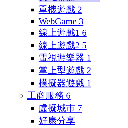
單機遊戲
2
WebGame
3
線上遊戲1
6
線上遊戲2
5
電視遊樂器
1
掌上型遊戲
2
模擬器遊戲
1
工商服務
6
虛擬城市
7
好康分享