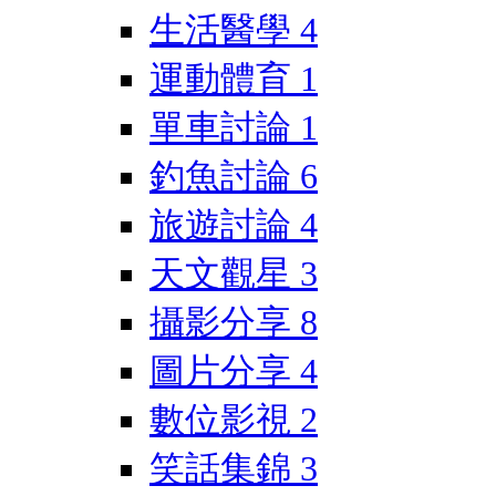
生活醫學
4
運動體育
1
單車討論
1
釣魚討論
6
旅遊討論
4
天文觀星
3
攝影分享
8
圖片分享
4
數位影視
2
笑話集錦
3