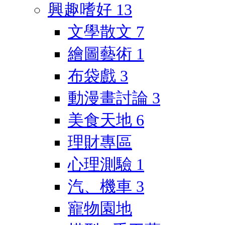
興趣嗜好
13
文學散文
7
繪圖藝術
1
布袋戲
3
動漫畫討論
3
美食天地
6
理財專區
心理測驗
1
汽、機車
3
寵物園地