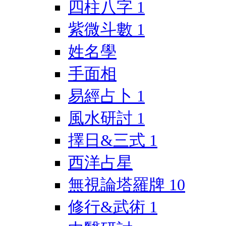
四柱八字
1
紫微斗數
1
姓名學
手面相
易經占卜
1
風水研討
1
擇日&三式
1
西洋占星
無視論塔羅牌
10
修行&武術
1