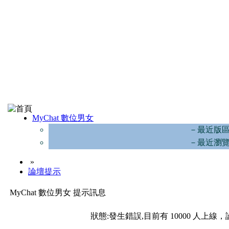
MyChat 數位男女
－最近版
－最近瀏
»
論壇提示
MyChat 數位男女 提示訊息
狀態:發生錯誤,目前有 10000 人上線