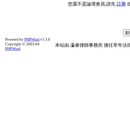
您還不是論壇會員,請先
註冊
Powered by
PHPWind
v1.3.6
Copyright © 2003-04
本站由
瀛睿律師事務所
擔任常年法律
PHPWind