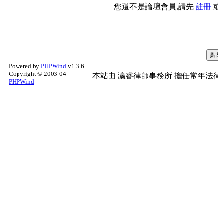
您還不是論壇會員,請先
註冊
Powered by
PHPWind
v1.3.6
Copyright © 2003-04
本站由
瀛睿律師事務所
擔任常年法律
PHPWind