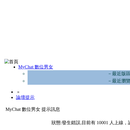
MyChat 數位男女
－最近版
－最近瀏
»
論壇提示
MyChat 數位男女 提示訊息
狀態:發生錯誤,目前有 10001 人上線