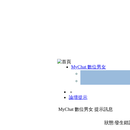
MyChat 數位男女
»
論壇提示
MyChat 數位男女 提示訊息
狀態:發生錯誤