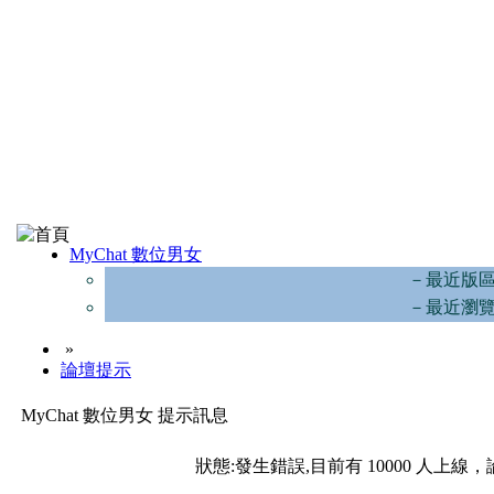
MyChat 數位男女
－最近版
－最近瀏
»
論壇提示
MyChat 數位男女 提示訊息
狀態:發生錯誤,目前有 10000 人上線