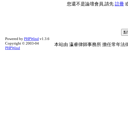
您還不是論壇會員,請先
註冊
Powered by
PHPWind
v1.3.6
Copyright © 2003-04
本站由
瀛睿律師事務所
擔任常年法律
PHPWind