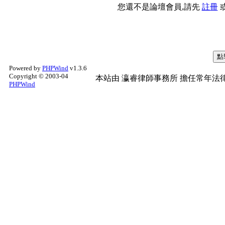
您還不是論壇會員,請先
註冊
Powered by
PHPWind
v1.3.6
Copyright © 2003-04
本站由
瀛睿律師事務所
擔任常年法律
PHPWind