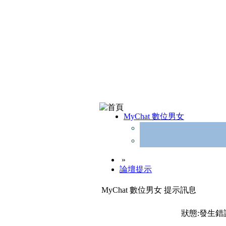
MyChat 數位男女
»
論壇提示
MyChat 數位男女 提示訊息
狀態:發生錯誤