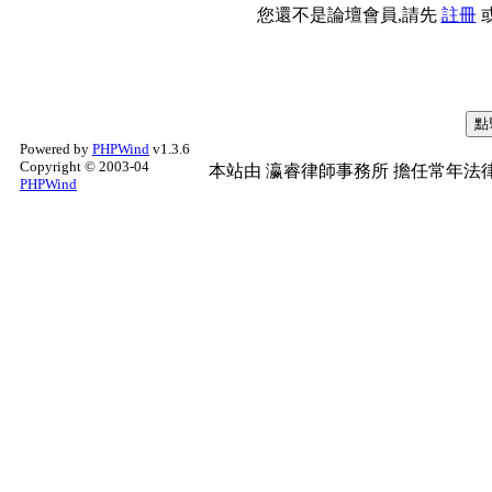
您還不是論壇會員,請先
註冊
Powered by
PHPWind
v1.3.6
Copyright © 2003-04
本站由
瀛睿律師事務所
擔任常年法律
PHPWind