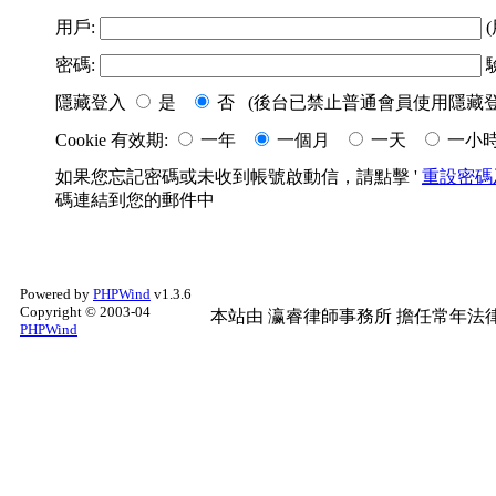
用戶:
(
密碼:
隱藏登入
是
否 (後台已禁止普通會員使用隱藏登
Cookie 有效期:
一年
一個月
一天
一小
如果您忘記密碼或未收到帳號啟動信，請點擊 '
重設密碼
碼連結到您的郵件中
Powered by
PHPWind
v1.3.6
Copyright © 2003-04
本站由
瀛睿律師事務所
擔任常年法律
PHPWind