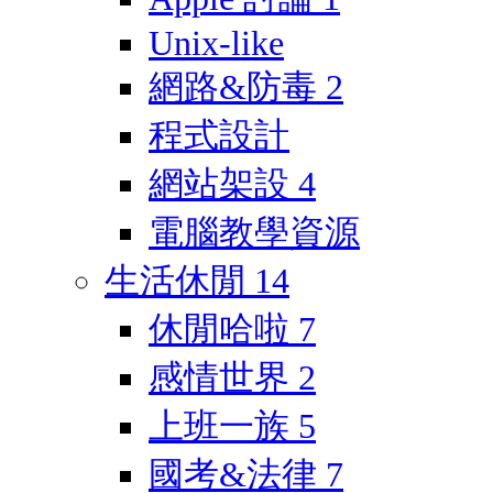
Unix-like
網路&防毒
2
程式設計
網站架設
4
電腦教學資源
生活休閒
14
休閒哈啦
7
感情世界
2
上班一族
5
國考&法律
7