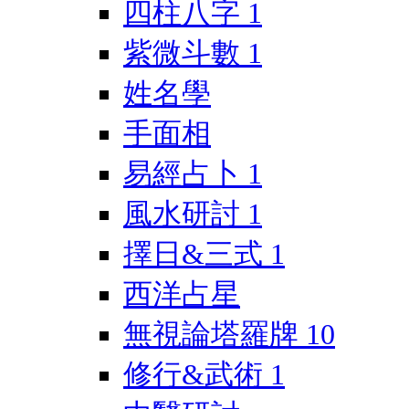
四柱八字
1
紫微斗數
1
姓名學
手面相
易經占卜
1
風水研討
1
擇日&三式
1
西洋占星
無視論塔羅牌
10
修行&武術
1