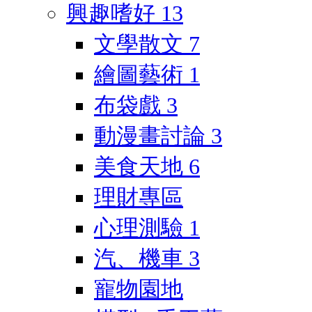
興趣嗜好
13
文學散文
7
繪圖藝術
1
布袋戲
3
動漫畫討論
3
美食天地
6
理財專區
心理測驗
1
汽、機車
3
寵物園地