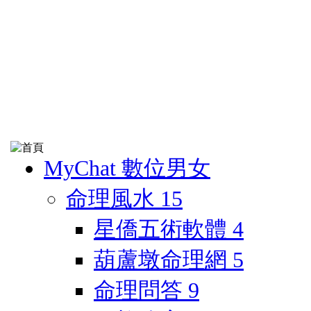
MyChat 數位男女
命理風水
15
星僑五術軟體
4
葫蘆墩命理網
5
命理問答
9