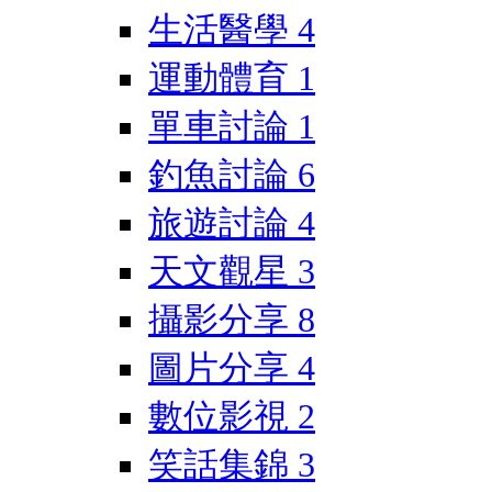
生活醫學
4
運動體育
1
單車討論
1
釣魚討論
6
旅遊討論
4
天文觀星
3
攝影分享
8
圖片分享
4
數位影視
2
笑話集錦
3