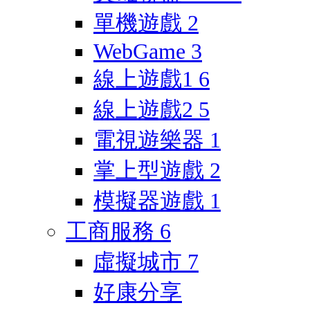
單機遊戲
2
WebGame
3
線上遊戲1
6
線上遊戲2
5
電視遊樂器
1
掌上型遊戲
2
模擬器遊戲
1
工商服務
6
虛擬城市
7
好康分享