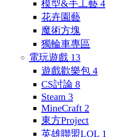
模型&手工藝
4
花卉園藝
魔術方塊
獨輪車專區
電玩遊戲
13
遊戲歡樂包
4
CS討論
8
Steam
3
MineCraft
2
東方Project
英雄聯盟LOL
1