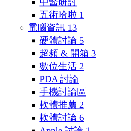
中醫研討
五術哈啦
1
電腦資訊
13
硬體討論
5
超頻 & 開箱
3
數位生活
2
PDA 討論
手機討論區
軟體推薦
2
軟體討論
6
Apple 討論
1