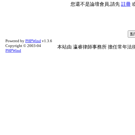
您還不是論壇會員,請先
註冊
Powered by
PHPWind
v1.3.6
Copyright © 2003-04
本站由
瀛睿律師事務所
擔任常年法律
PHPWind