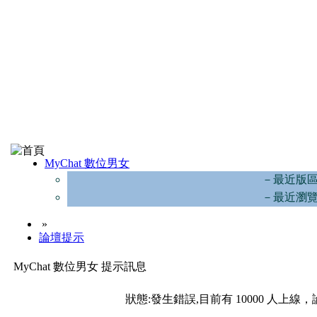
MyChat 數位男女
－最近版
－最近瀏
»
論壇提示
MyChat 數位男女 提示訊息
狀態:發生錯誤,目前有 10000 人上線