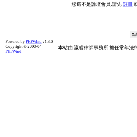
您還不是論壇會員,請先
註冊
Powered by
PHPWind
v1.3.6
Copyright © 2003-04
本站由
瀛睿律師事務所
擔任常年法律
PHPWind