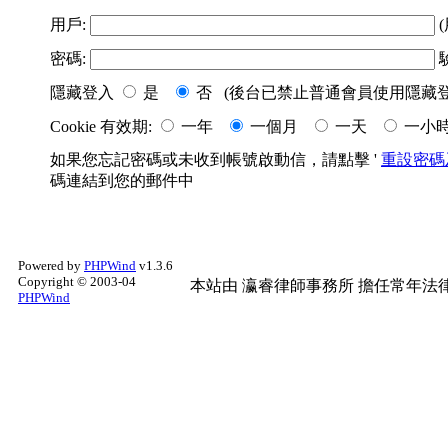
用戶:
(
密碼:
隱藏登入
是
否 (後台已禁止普通會員使用隱藏登
Cookie 有效期:
一年
一個月
一天
一小
如果您忘記密碼或未收到帳號啟動信，請點擊 '
重設密碼
碼連結到您的郵件中
Powered by
PHPWind
v1.3.6
Copyright © 2003-04
本站由
瀛睿律師事務所
擔任常年法律
PHPWind