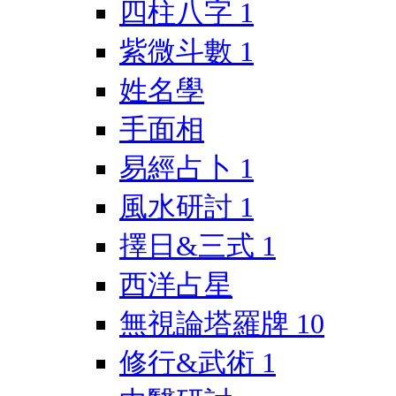
四柱八字
1
紫微斗數
1
姓名學
手面相
易經占卜
1
風水研討
1
擇日&三式
1
西洋占星
無視論塔羅牌
10
修行&武術
1