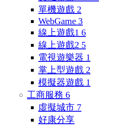
單機遊戲
2
WebGame
3
線上遊戲1
6
線上遊戲2
5
電視遊樂器
1
掌上型遊戲
2
模擬器遊戲
1
工商服務
6
虛擬城市
7
好康分享