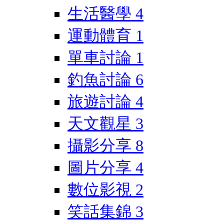
生活醫學
4
運動體育
1
單車討論
1
釣魚討論
6
旅遊討論
4
天文觀星
3
攝影分享
8
圖片分享
4
數位影視
2
笑話集錦
3