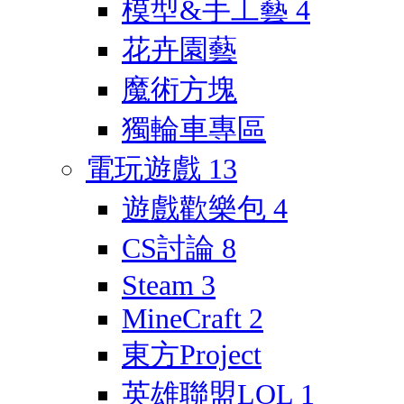
模型&手工藝
4
花卉園藝
魔術方塊
獨輪車專區
電玩遊戲
13
遊戲歡樂包
4
CS討論
8
Steam
3
MineCraft
2
東方Project
英雄聯盟LOL
1