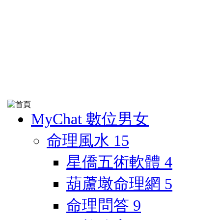
MyChat 數位男女
命理風水
15
星僑五術軟體
4
葫蘆墩命理網
5
命理問答
9