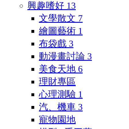
興趣嗜好
13
文學散文
7
繪圖藝術
1
布袋戲
3
動漫畫討論
3
美食天地
6
理財專區
心理測驗
1
汽、機車
3
寵物園地