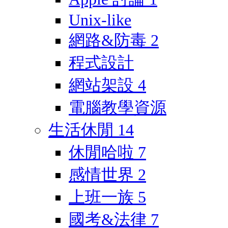
Unix-like
網路&防毒
2
程式設計
網站架設
4
電腦教學資源
生活休閒
14
休閒哈啦
7
感情世界
2
上班一族
5
國考&法律
7