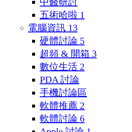
中醫研討
五術哈啦
1
電腦資訊
13
硬體討論
5
超頻 & 開箱
3
數位生活
2
PDA 討論
手機討論區
軟體推薦
2
軟體討論
6
Apple 討論
1