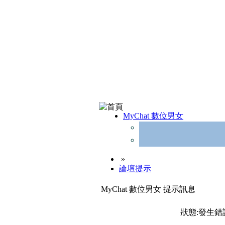
MyChat 數位男女
»
論壇提示
MyChat 數位男女 提示訊息
狀態:發生錯誤