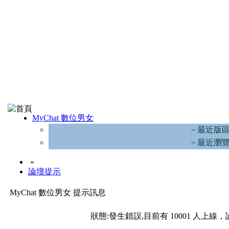
MyChat 數位男女
－最近版
－最近瀏
»
論壇提示
MyChat 數位男女 提示訊息
狀態:發生錯誤,目前有 10001 人上線