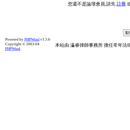
您還不是論壇會員,請先
註冊
Powered by
PHPWind
v1.3.6
Copyright © 2003-04
本站由
瀛睿律師事務所
擔任常年法律
PHPWind