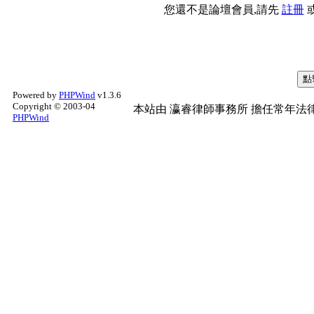
您還不是論壇會員,請先
註冊
Powered by
PHPWind
v1.3.6
Copyright © 2003-04
本站由
瀛睿律師事務所
擔任常年法律
PHPWind