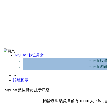
MyChat 數位男女
－最近版
－最近瀏
»
論壇提示
MyChat 數位男女 提示訊息
狀態:發生錯誤,目前有 10000 人上線