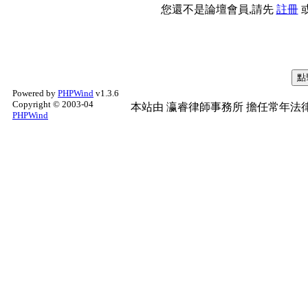
您還不是論壇會員,請先
註冊
Powered by
PHPWind
v1.3.6
Copyright © 2003-04
本站由
瀛睿律師事務所
擔任常年法律
PHPWind