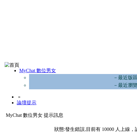
MyChat 數位男女
－最近版
－最近瀏
»
論壇提示
MyChat 數位男女 提示訊息
狀態:發生錯誤,目前有 10000 人上線