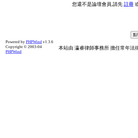
您還不是論壇會員,請先
註冊
Powered by
PHPWind
v1.3.6
Copyright © 2003-04
本站由
瀛睿律師事務所
擔任常年法律
PHPWind