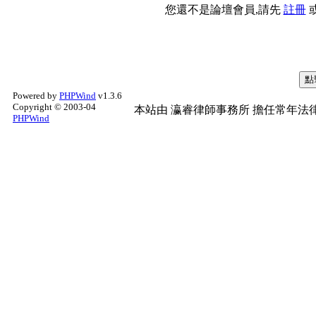
您還不是論壇會員,請先
註冊
Powered by
PHPWind
v1.3.6
Copyright © 2003-04
本站由
瀛睿律師事務所
擔任常年法律
PHPWind