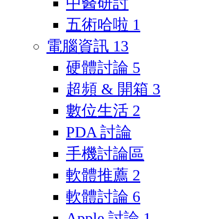
中醫研討
五術哈啦
1
電腦資訊
13
硬體討論
5
超頻 & 開箱
3
數位生活
2
PDA 討論
手機討論區
軟體推薦
2
軟體討論
6
Apple 討論
1