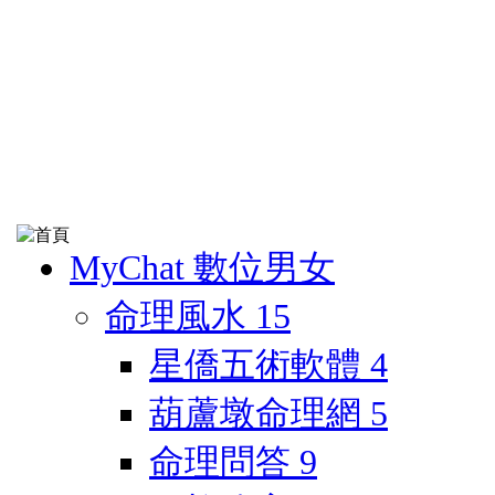
MyChat 數位男女
命理風水
15
星僑五術軟體
4
葫蘆墩命理網
5
命理問答
9