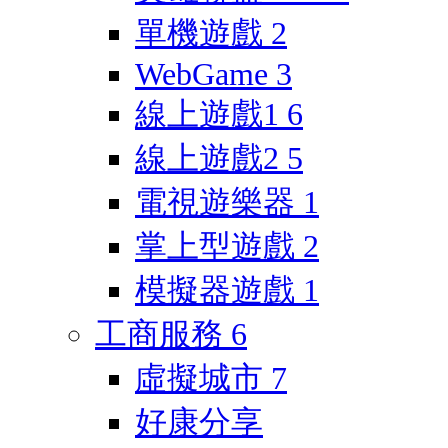
單機遊戲
2
WebGame
3
線上遊戲1
6
線上遊戲2
5
電視遊樂器
1
掌上型遊戲
2
模擬器遊戲
1
工商服務
6
虛擬城市
7
好康分享