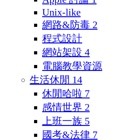
Unix-like
網路&防毒
2
程式設計
網站架設
4
電腦教學資源
生活休閒
14
休閒哈啦
7
感情世界
2
上班一族
5
國考&法律
7