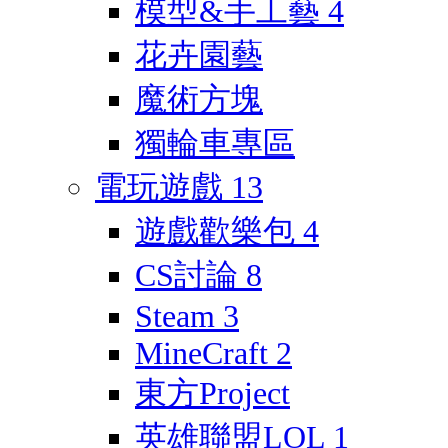
模型&手工藝
4
花卉園藝
魔術方塊
獨輪車專區
電玩遊戲
13
遊戲歡樂包
4
CS討論
8
Steam
3
MineCraft
2
東方Project
英雄聯盟LOL
1