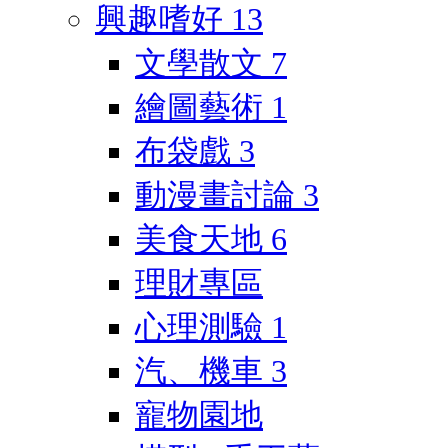
興趣嗜好
13
文學散文
7
繪圖藝術
1
布袋戲
3
動漫畫討論
3
美食天地
6
理財專區
心理測驗
1
汽、機車
3
寵物園地