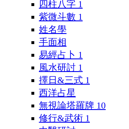
四柱八字
1
紫微斗數
1
姓名學
手面相
易經占卜
1
風水研討
1
擇日&三式
1
西洋占星
無視論塔羅牌
10
修行&武術
1