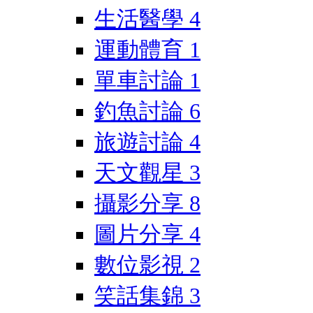
生活醫學
4
運動體育
1
單車討論
1
釣魚討論
6
旅遊討論
4
天文觀星
3
攝影分享
8
圖片分享
4
數位影視
2
笑話集錦
3