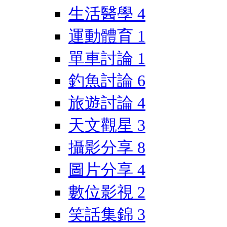
生活醫學
4
運動體育
1
單車討論
1
釣魚討論
6
旅遊討論
4
天文觀星
3
攝影分享
8
圖片分享
4
數位影視
2
笑話集錦
3