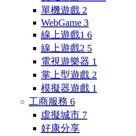
單機遊戲
2
WebGame
3
線上遊戲1
6
線上遊戲2
5
電視遊樂器
1
掌上型遊戲
2
模擬器遊戲
1
工商服務
6
虛擬城市
7
好康分享