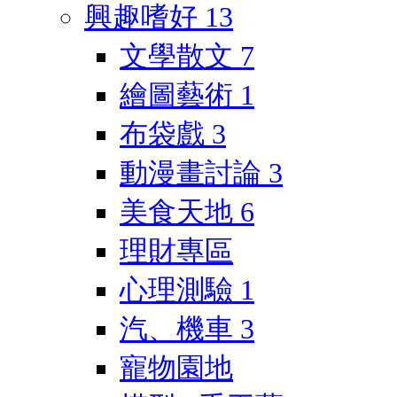
興趣嗜好
13
文學散文
7
繪圖藝術
1
布袋戲
3
動漫畫討論
3
美食天地
6
理財專區
心理測驗
1
汽、機車
3
寵物園地