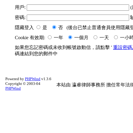
用戶:
(
密碼:
隱藏登入
是
否 (後台已禁止普通會員使用隱藏登
Cookie 有效期:
一年
一個月
一天
一小
如果您忘記密碼或未收到帳號啟動信，請點擊 '
重設密碼
碼連結到您的郵件中
Powered by
PHPWind
v1.3.6
Copyright © 2003-04
本站由
瀛睿律師事務所
擔任常年法律
PHPWind