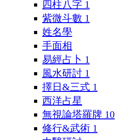
四柱八字
1
紫微斗數
1
姓名學
手面相
易經占卜
1
風水研討
1
擇日&三式
1
西洋占星
無視論塔羅牌
10
修行&武術
1