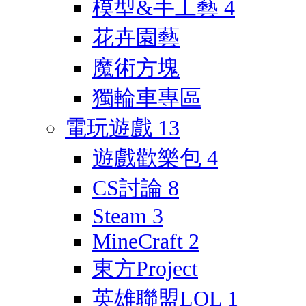
模型&手工藝
4
花卉園藝
魔術方塊
獨輪車專區
電玩遊戲
13
遊戲歡樂包
4
CS討論
8
Steam
3
MineCraft
2
東方Project
英雄聯盟LOL
1