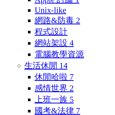
Unix-like
網路&防毒
2
程式設計
網站架設
4
電腦教學資源
生活休閒
14
休閒哈啦
7
感情世界
2
上班一族
5
國考&法律
7