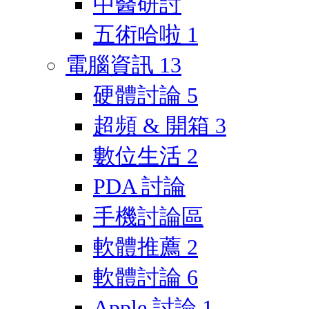
中醫研討
五術哈啦
1
電腦資訊
13
硬體討論
5
超頻 & 開箱
3
數位生活
2
PDA 討論
手機討論區
軟體推薦
2
軟體討論
6
Apple 討論
1