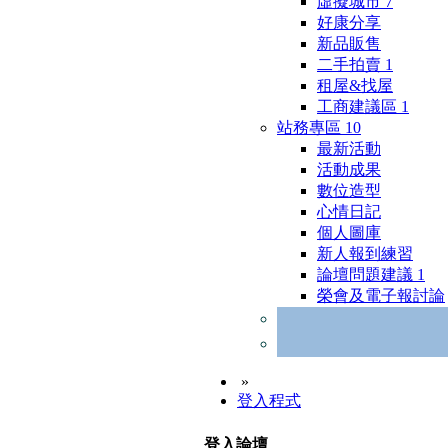
虛擬城市
7
好康分享
新品販售
二手拍賣
1
租屋&找屋
工商建議區
1
站務專區
10
最新活動
活動成果
數位造型
心情日記
個人圖庫
新人報到練習
論壇問題建議
1
榮會及電子報討論
»
登入程式
登入論壇