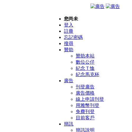
您尚未
登入
註冊
忘記密碼
搜尋
贊助
贊助本站
數位公仔
紀念Ｔ恤
紀念馬克杯
廣告
刊登廣告
廣告價格
線上申請刊登
用雅幣刊登
免費刊登
目前客戶
簡訊
簡訊說明