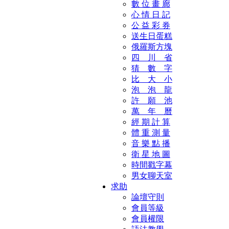
數 位 畫 廊
心 情 日 記
公 益 彩 券
送生日蛋糕
俄羅斯方塊
四 川 省
猜 數 字
比 大 小
泡 泡 龍
許 願 池
萬 年 曆
經 期 計 算
體 重 測 量
音 樂 點 播
衛 星 地 圖
時間戳字幕
男女聊天室
求助
論壇守則
會員等級
會員權限