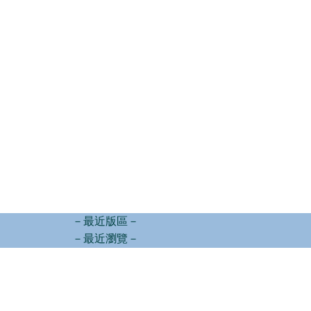
－最近版區－
－最近瀏覽－