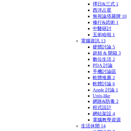
擇日&三式
1
西洋占星
無視論塔羅牌
10
修行&武術
1
中醫研討
五術哈啦
1
電腦資訊
13
硬體討論
5
超頻 & 開箱
3
數位生活
2
PDA 討論
手機討論區
軟體推薦
2
軟體討論
6
Apple 討論
1
Unix-like
網路&防毒
2
程式設計
網站架設
4
電腦教學資源
生活休閒
14