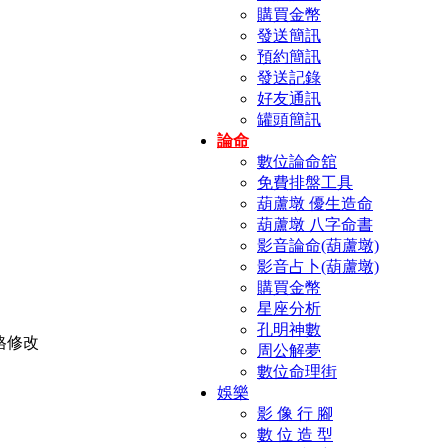
購買金幣
發送簡訊
預約簡訊
發送記錄
好友通訊
罐頭簡訊
論命
數位論命舘
免費排盤工具
葫蘆墩 優生造命
葫蘆墩 八字命書
影音論命(葫蘆墩)
影音占卜(葫蘆墩)
購買金幣
星座分析
孔明神數
周公解夢
數位命理街
娛樂
影 像 行 腳
數 位 造 型