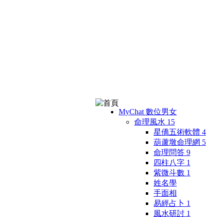
MyChat 數位男女
命理風水
15
星僑五術軟體
4
葫蘆墩命理網
5
命理問答
9
四柱八字
1
紫微斗數
1
姓名學
手面相
易經占卜
1
風水研討
1