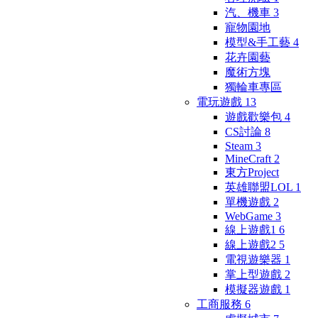
汽、機車
3
寵物園地
模型&手工藝
4
花卉園藝
魔術方塊
獨輪車專區
電玩遊戲
13
遊戲歡樂包
4
CS討論
8
Steam
3
MineCraft
2
東方Project
英雄聯盟LOL
1
單機遊戲
2
WebGame
3
線上遊戲1
6
線上遊戲2
5
電視遊樂器
1
掌上型遊戲
2
模擬器遊戲
1
工商服務
6