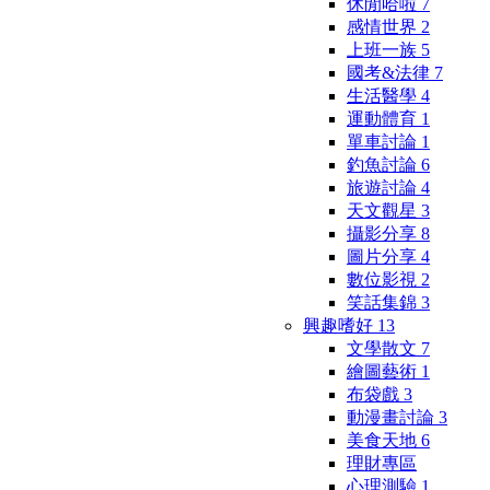
休閒哈啦
7
感情世界
2
上班一族
5
國考&法律
7
生活醫學
4
運動體育
1
單車討論
1
釣魚討論
6
旅遊討論
4
天文觀星
3
攝影分享
8
圖片分享
4
數位影視
2
笑話集錦
3
興趣嗜好
13
文學散文
7
繪圖藝術
1
布袋戲
3
動漫畫討論
3
美食天地
6
理財專區
心理測驗
1