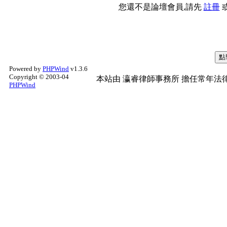
您還不是論壇會員,請先
註冊
Powered by
PHPWind
v1.3.6
Copyright © 2003-04
本站由
瀛睿律師事務所
擔任常年法律
PHPWind