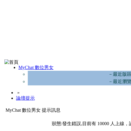
MyChat 數位男女
－最近版
－最近瀏
»
論壇提示
MyChat 數位男女 提示訊息
狀態:發生錯誤,目前有 10000 人上線