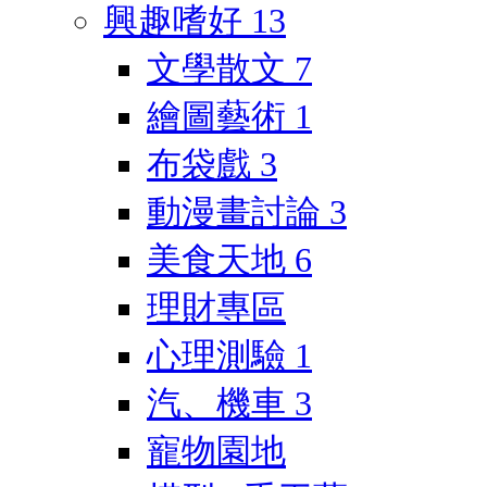
興趣嗜好
13
文學散文
7
繪圖藝術
1
布袋戲
3
動漫畫討論
3
美食天地
6
理財專區
心理測驗
1
汽、機車
3
寵物園地