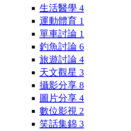
生活醫學
4
運動體育
1
單車討論
1
釣魚討論
6
旅遊討論
4
天文觀星
3
攝影分享
8
圖片分享
4
數位影視
2
笑話集錦
3