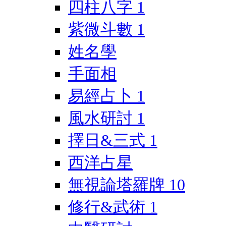
四柱八字
1
紫微斗數
1
姓名學
手面相
易經占卜
1
風水研討
1
擇日&三式
1
西洋占星
無視論塔羅牌
10
修行&武術
1