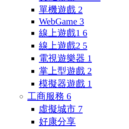
單機遊戲
2
WebGame
3
線上遊戲1
6
線上遊戲2
5
電視遊樂器
1
掌上型遊戲
2
模擬器遊戲
1
工商服務
6
虛擬城市
7
好康分享