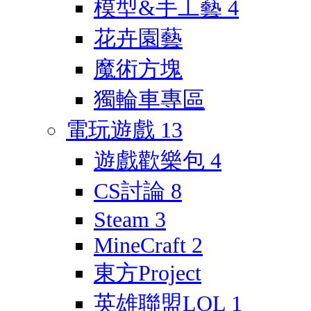
模型&手工藝
4
花卉園藝
魔術方塊
獨輪車專區
電玩遊戲
13
遊戲歡樂包
4
CS討論
8
Steam
3
MineCraft
2
東方Project
英雄聯盟LOL
1