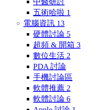
中醫研討
五術哈啦
1
電腦資訊
13
硬體討論
5
超頻 & 開箱
3
數位生活
2
PDA 討論
手機討論區
軟體推薦
2
軟體討論
6
Apple 討論
1