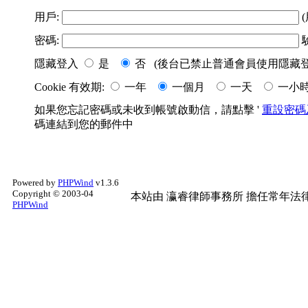
用戶:
(
密碼:
隱藏登入
是
否 (後台已禁止普通會員使用隱藏登
Cookie 有效期:
一年
一個月
一天
一小
如果您忘記密碼或未收到帳號啟動信，請點擊 '
重設密碼
碼連結到您的郵件中
Powered by
PHPWind
v1.3.6
Copyright © 2003-04
本站由
瀛睿律師事務所
擔任常年法律
PHPWind