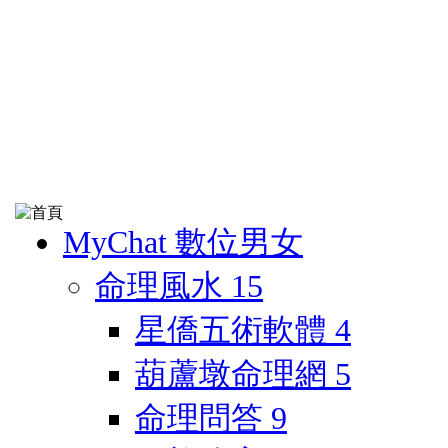
MyChat 數位男女
命理風水
15
星僑五術軟體
4
葫蘆墩命理網
5
命理問答
9