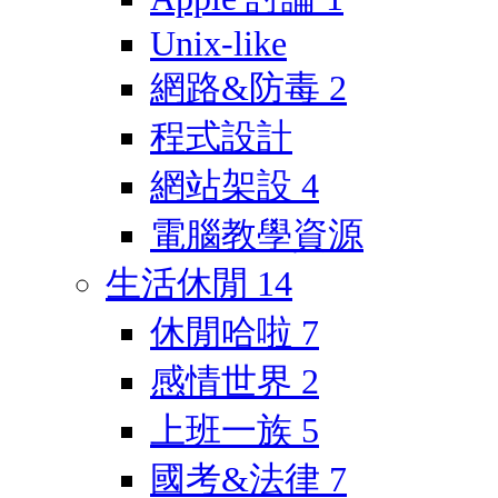
Unix-like
網路&防毒
2
程式設計
網站架設
4
電腦教學資源
生活休閒
14
休閒哈啦
7
感情世界
2
上班一族
5
國考&法律
7