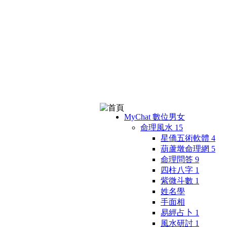
MyChat 數位男女
命理風水
15
星僑五術軟體
4
葫蘆墩命理網
5
命理問答
9
四柱八字
1
紫微斗數
1
姓名學
手面相
易經占卜
1
風水研討
1