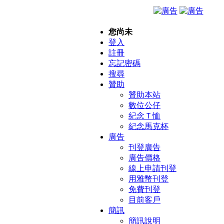
您尚未
登入
註冊
忘記密碼
搜尋
贊助
贊助本站
數位公仔
紀念Ｔ恤
紀念馬克杯
廣告
刊登廣告
廣告價格
線上申請刊登
用雅幣刊登
免費刊登
目前客戶
簡訊
簡訊說明