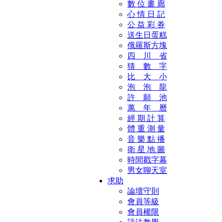
數 位 畫 廊
心 情 日 記
公 益 彩 券
送生日蛋糕
俄羅斯方塊
四 川 省
猜 數 字
比 大 小
泡 泡 龍
許 願 池
萬 年 曆
經 期 計 算
體 重 測 量
音 樂 點 播
衛 星 地 圖
時間戳字幕
男女聊天室
求助
論壇守則
會員等級
會員權限