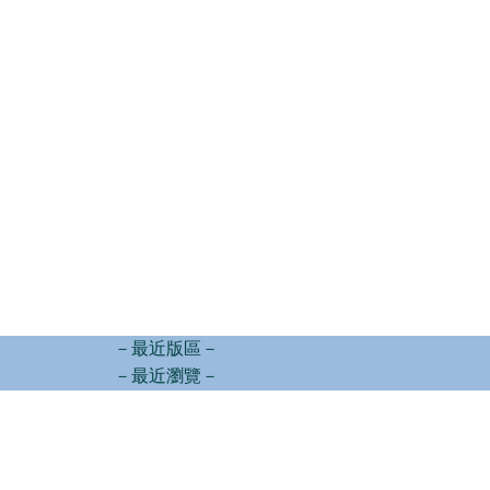
－最近版區－
－最近瀏覽－