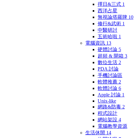
擇日&三式
1
西洋占星
無視論塔羅牌
10
修行&武術
1
中醫研討
五術哈啦
1
電腦資訊
13
硬體討論
5
超頻 & 開箱
3
數位生活
2
PDA 討論
手機討論區
軟體推薦
2
軟體討論
6
Apple 討論
1
Unix-like
網路&防毒
2
程式設計
網站架設
4
電腦教學資源
生活休閒
14