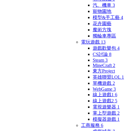
汽、機車
3
寵物園地
模型&手工藝
4
花卉園藝
魔術方塊
獨輪車專區
電玩遊戲
13
遊戲歡樂包
4
CS討論
8
Steam
3
MineCraft
2
東方Project
英雄聯盟LOL
1
單機遊戲
2
WebGame
3
線上遊戲1
6
線上遊戲2
5
電視遊樂器
1
掌上型遊戲
2
模擬器遊戲
1
工商服務
6