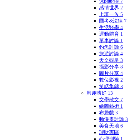
休閒哈啦
7
感情世界
2
上班一族
5
國考&法律
7
生活醫學
4
運動體育
1
單車討論
1
釣魚討論
6
旅遊討論
4
天文觀星
3
攝影分享
8
圖片分享
4
數位影視
2
笑話集錦
3
興趣嗜好
13
文學散文
7
繪圖藝術
1
布袋戲
3
動漫畫討論
3
美食天地
6
理財專區
心理測驗
1