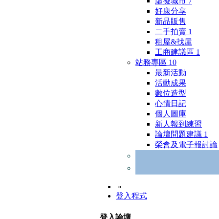
虛擬城市
7
好康分享
新品販售
二手拍賣
1
租屋&找屋
工商建議區
1
站務專區
10
最新活動
活動成果
數位造型
心情日記
個人圖庫
新人報到練習
論壇問題建議
1
榮會及電子報討論
»
登入程式
登入論壇