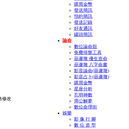
購買金幣
發送簡訊
預約簡訊
發送記錄
好友通訊
罐頭簡訊
論命
數位論命舘
免費排盤工具
葫蘆墩 優生造命
葫蘆墩 八字命書
影音論命(葫蘆墩)
影音占卜(葫蘆墩)
購買金幣
星座分析
孔明神數
周公解夢
數位命理街
娛樂
影 像 行 腳
數 位 造 型