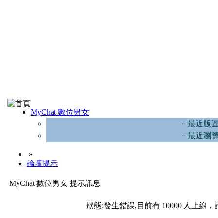
MyChat 數位男女
－最近版
－最近瀏
»
論壇提示
MyChat 數位男女 提示訊息
狀態:發生錯誤,目前有 10000 人上線