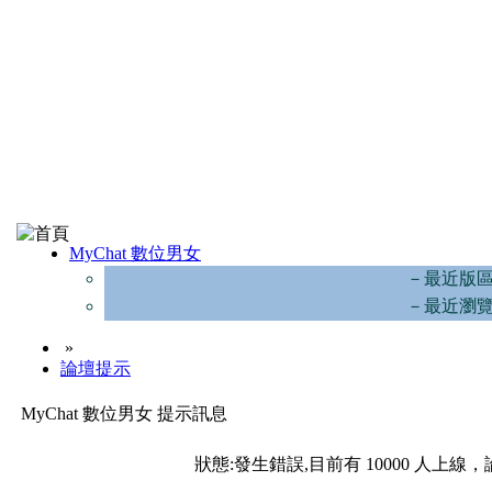
MyChat 數位男女
－最近版
－最近瀏
»
論壇提示
MyChat 數位男女 提示訊息
狀態:發生錯誤,目前有 10000 人上線