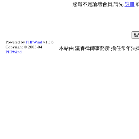
您還不是論壇會員,請先
註冊
Powered by
PHPWind
v1.3.6
Copyright © 2003-04
本站由
瀛睿律師事務所
擔任常年法律
PHPWind