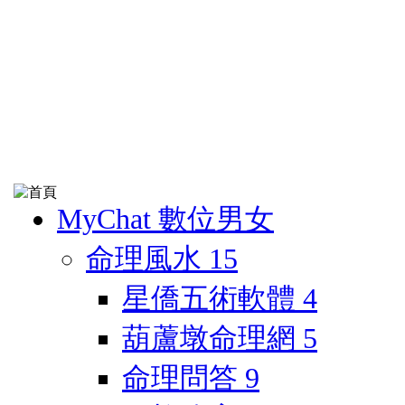
MyChat 數位男女
命理風水
15
星僑五術軟體
4
葫蘆墩命理網
5
命理問答
9