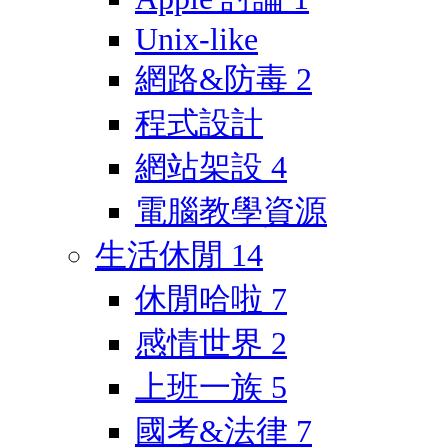
Unix-like
網路&防毒
2
程式設計
網站架設
4
電腦教學資源
生活休閒
14
休閒哈啦
7
感情世界
2
上班一族
5
國考&法律
7