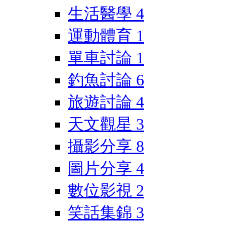
生活醫學
4
運動體育
1
單車討論
1
釣魚討論
6
旅遊討論
4
天文觀星
3
攝影分享
8
圖片分享
4
數位影視
2
笑話集錦
3