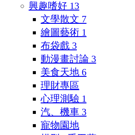
興趣嗜好
13
文學散文
7
繪圖藝術
1
布袋戲
3
動漫畫討論
3
美食天地
6
理財專區
心理測驗
1
汽、機車
3
寵物園地