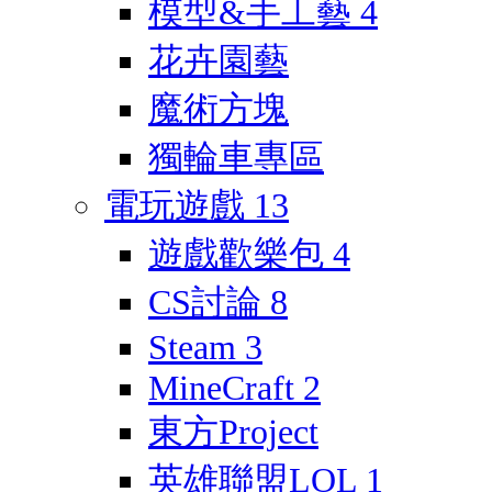
模型&手工藝
4
花卉園藝
魔術方塊
獨輪車專區
電玩遊戲
13
遊戲歡樂包
4
CS討論
8
Steam
3
MineCraft
2
東方Project
英雄聯盟LOL
1