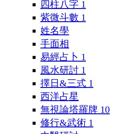
四柱八字
1
紫微斗數
1
姓名學
手面相
易經占卜
1
風水研討
1
擇日&三式
1
西洋占星
無視論塔羅牌
10
修行&武術
1