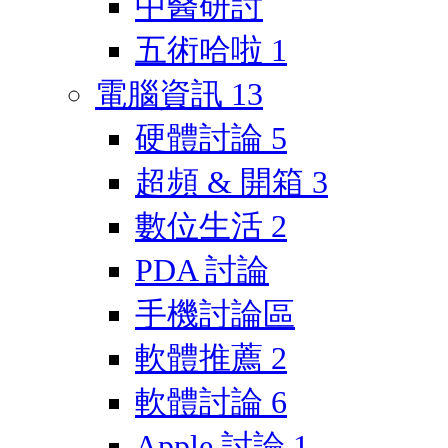
中醫研討
五術哈啦
1
電腦資訊
13
硬體討論
5
超頻 & 開箱
3
數位生活
2
PDA 討論
手機討論區
軟體推薦
2
軟體討論
6
Apple 討論
1