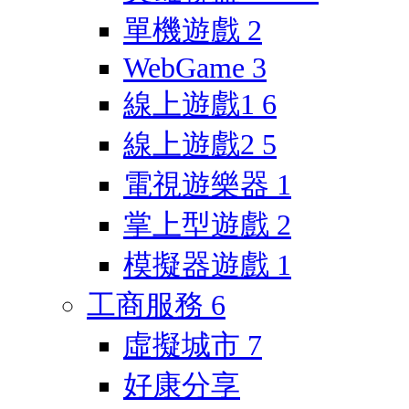
單機遊戲
2
WebGame
3
線上遊戲1
6
線上遊戲2
5
電視遊樂器
1
掌上型遊戲
2
模擬器遊戲
1
工商服務
6
虛擬城市
7
好康分享