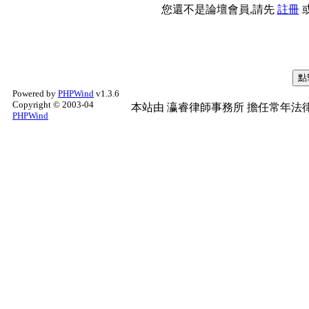
您還不是論壇會員,請先
註冊
Powered by
PHPWind
v1.3.6
Copyright © 2003-04
本站由
瀛睿律師事務所
擔任常年法律
PHPWind