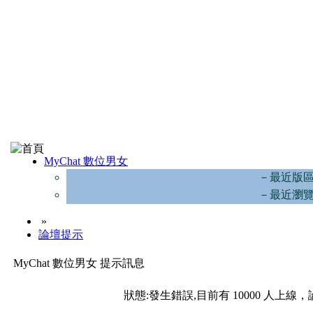
MyChat 數位男女
－最近版
－最近瀏
»
論壇提示
MyChat 數位男女 提示訊息
狀態:發生錯誤,目前有 10000 人上線