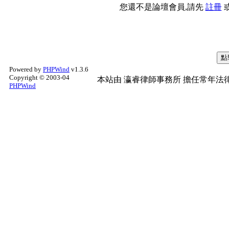
您還不是論壇會員,請先
註冊
Powered by
PHPWind
v1.3.6
Copyright © 2003-04
本站由
瀛睿律師事務所
擔任常年法律
PHPWind