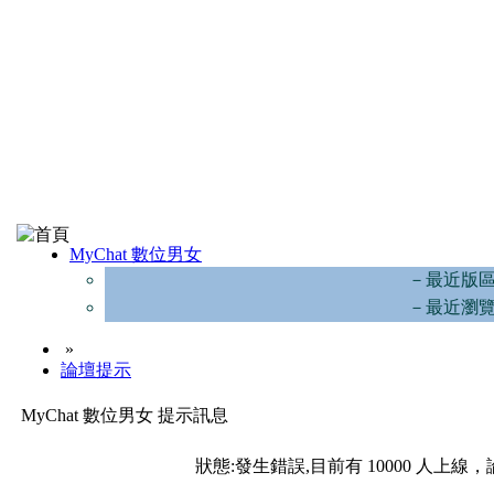
MyChat 數位男女
－最近版
－最近瀏
»
論壇提示
MyChat 數位男女 提示訊息
狀態:發生錯誤,目前有 10000 人上線