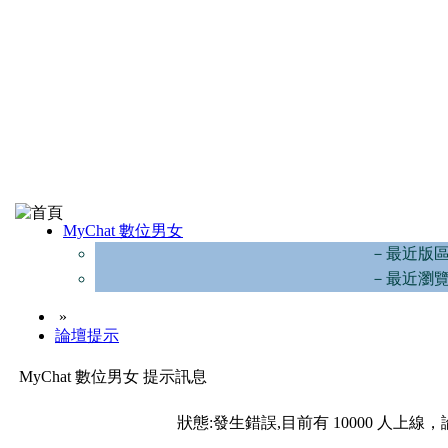
MyChat 數位男女
－最近版
－最近瀏
»
論壇提示
MyChat 數位男女 提示訊息
狀態:發生錯誤,目前有 10000 人上線