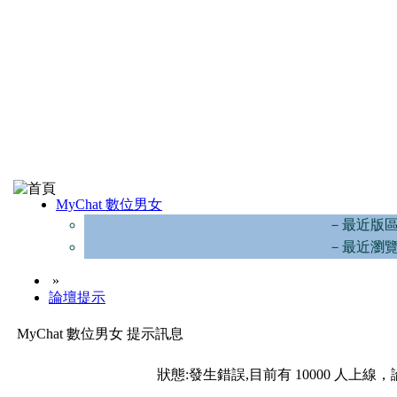
MyChat 數位男女
－最近版
－最近瀏
»
論壇提示
MyChat 數位男女 提示訊息
狀態:發生錯誤,目前有 10000 人上線