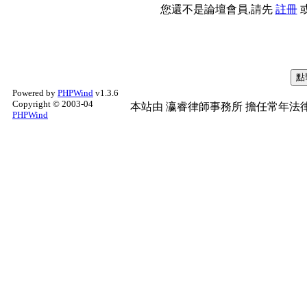
您還不是論壇會員,請先
註冊
Powered by
PHPWind
v1.3.6
Copyright © 2003-04
本站由
瀛睿律師事務所
擔任常年法律
PHPWind