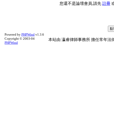
您還不是論壇會員,請先
註冊
Powered by
PHPWind
v1.3.6
Copyright © 2003-04
本站由
瀛睿律師事務所
擔任常年法律
PHPWind