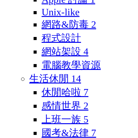
Unix-like
網路&防毒
2
程式設計
網站架設
4
電腦教學資源
生活休閒
14
休閒哈啦
7
感情世界
2
上班一族
5
國考&法律
7