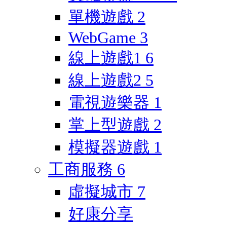
單機遊戲
2
WebGame
3
線上遊戲1
6
線上遊戲2
5
電視遊樂器
1
掌上型遊戲
2
模擬器遊戲
1
工商服務
6
虛擬城市
7
好康分享