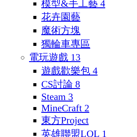
模型&手工藝
4
花卉園藝
魔術方塊
獨輪車專區
電玩遊戲
13
遊戲歡樂包
4
CS討論
8
Steam
3
MineCraft
2
東方Project
英雄聯盟LOL
1