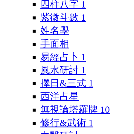
四柱八字
1
紫微斗數
1
姓名學
手面相
易經占卜
1
風水研討
1
擇日&三式
1
西洋占星
無視論塔羅牌
10
修行&武術
1