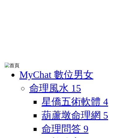
MyChat 數位男女
命理風水
15
星僑五術軟體
4
葫蘆墩命理網
5
命理問答
9