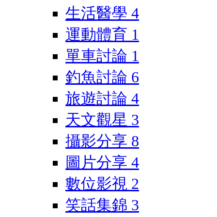
生活醫學
4
運動體育
1
單車討論
1
釣魚討論
6
旅遊討論
4
天文觀星
3
攝影分享
8
圖片分享
4
數位影視
2
笑話集錦
3