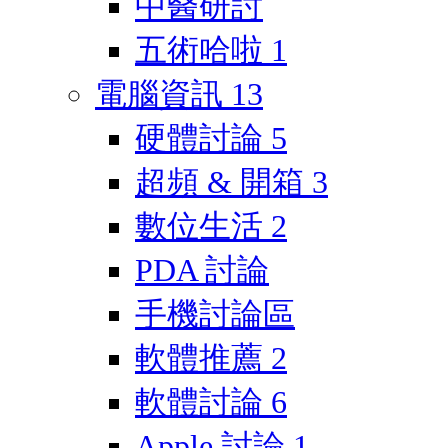
中醫研討
五術哈啦
1
電腦資訊
13
硬體討論
5
超頻 & 開箱
3
數位生活
2
PDA 討論
手機討論區
軟體推薦
2
軟體討論
6
Apple 討論
1