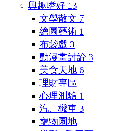
興趣嗜好
13
文學散文
7
繪圖藝術
1
布袋戲
3
動漫畫討論
3
美食天地
6
理財專區
心理測驗
1
汽、機車
3
寵物園地