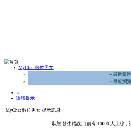
MyChat 數位男女
－最近版
－最近瀏
»
論壇提示
MyChat 數位男女 提示訊息
狀態:發生錯誤,目前有 10000 人上線