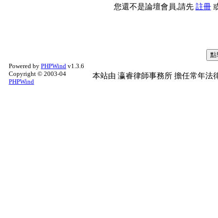
您還不是論壇會員,請先
註冊
Powered by
PHPWind
v1.3.6
Copyright © 2003-04
本站由
瀛睿律師事務所
擔任常年法律
PHPWind