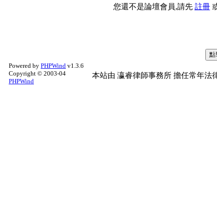
您還不是論壇會員,請先
註冊
Powered by
PHPWind
v1.3.6
Copyright © 2003-04
本站由
瀛睿律師事務所
擔任常年法律
PHPWind