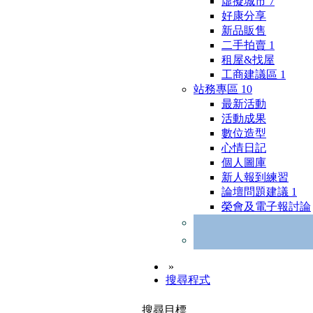
虛擬城市
7
好康分享
新品販售
二手拍賣
1
租屋&找屋
工商建議區
1
站務專區
10
最新活動
活動成果
數位造型
心情日記
個人圖庫
新人報到練習
論壇問題建議
1
榮會及電子報討論
»
搜尋程式
搜尋目標