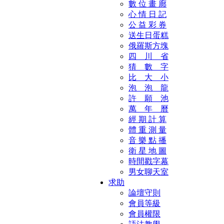
數 位 畫 廊
心 情 日 記
公 益 彩 券
送生日蛋糕
俄羅斯方塊
四 川 省
猜 數 字
比 大 小
泡 泡 龍
許 願 池
萬 年 曆
經 期 計 算
體 重 測 量
音 樂 點 播
衛 星 地 圖
時間戳字幕
男女聊天室
求助
論壇守則
會員等級
會員權限