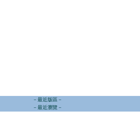
－最近版區－
－最近瀏覽－