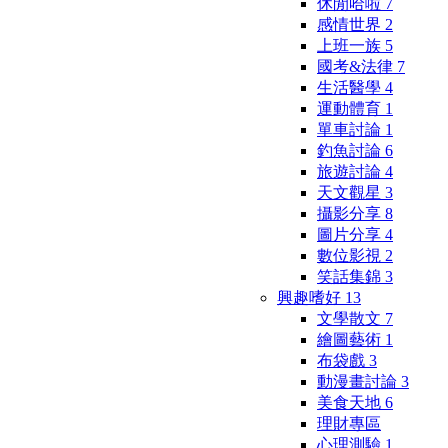
休閒哈啦
7
感情世界
2
上班一族
5
國考&法律
7
生活醫學
4
運動體育
1
單車討論
1
釣魚討論
6
旅遊討論
4
天文觀星
3
攝影分享
8
圖片分享
4
數位影視
2
笑話集錦
3
興趣嗜好
13
文學散文
7
繪圖藝術
1
布袋戲
3
動漫畫討論
3
美食天地
6
理財專區
心理測驗
1