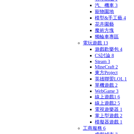
汽、機車
3
寵物園地
模型&手工藝
4
花卉園藝
魔術方塊
獨輪車專區
電玩遊戲
13
遊戲歡樂包
4
CS討論
8
Steam
3
MineCraft
2
東方Project
英雄聯盟LOL
1
單機遊戲
2
WebGame
3
線上遊戲1
6
線上遊戲2
5
電視遊樂器
1
掌上型遊戲
2
模擬器遊戲
1
工商服務
6