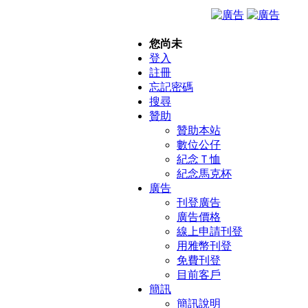
您尚未
登入
註冊
忘記密碼
搜尋
贊助
贊助本站
數位公仔
紀念Ｔ恤
紀念馬克杯
廣告
刊登廣告
廣告價格
線上申請刊登
用雅幣刊登
免費刊登
目前客戶
簡訊
簡訊說明