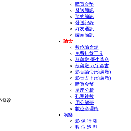
購買金幣
發送簡訊
預約簡訊
發送記錄
好友通訊
罐頭簡訊
論命
數位論命舘
免費排盤工具
葫蘆墩 優生造命
葫蘆墩 八字命書
影音論命(葫蘆墩)
影音占卜(葫蘆墩)
購買金幣
星座分析
孔明神數
周公解夢
數位命理街
娛樂
影 像 行 腳
數 位 造 型