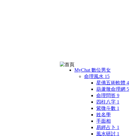
MyChat 數位男女
命理風水
15
星僑五術軟體
4
葫蘆墩命理網
5
命理問答
9
四柱八字
1
紫微斗數
1
姓名學
手面相
易經占卜
1
風水研討
1