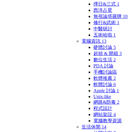
擇日&三式
1
西洋占星
無視論塔羅牌
10
修行&武術
1
中醫研討
五術哈啦
1
電腦資訊
13
硬體討論
5
超頻 & 開箱
3
數位生活
2
PDA 討論
手機討論區
軟體推薦
2
軟體討論
6
Apple 討論
1
Unix-like
網路&防毒
2
程式設計
網站架設
4
電腦教學資源
生活休閒
14