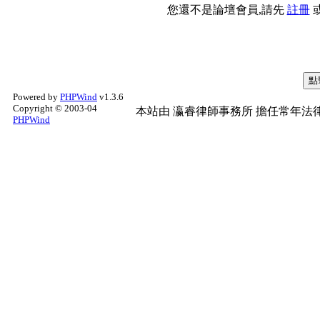
您還不是論壇會員,請先
註冊
Powered by
PHPWind
v1.3.6
Copyright © 2003-04
本站由
瀛睿律師事務所
擔任常年法律
PHPWind