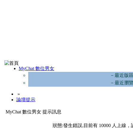
MyChat 數位男女
－最近版
－最近瀏
»
論壇提示
MyChat 數位男女 提示訊息
狀態:發生錯誤,目前有 10000 人上線