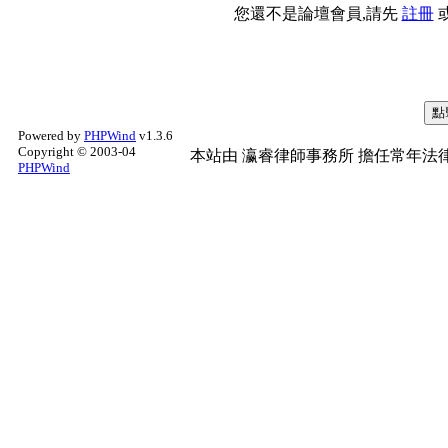
您還不是論壇會員,請先
註冊
Powered by
PHPWind
v1.3.6
Copyright © 2003-04
本站由
瀛睿律師事務所
擔任常年法律
PHPWind