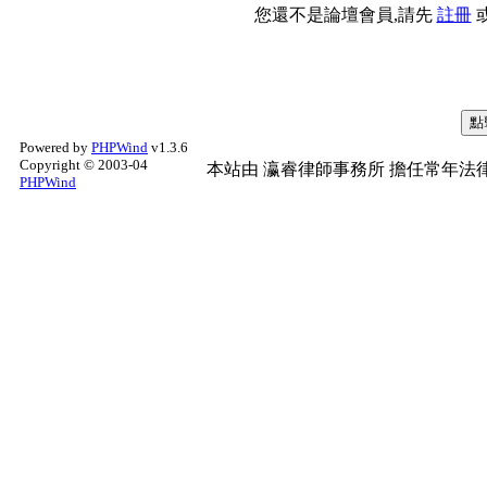
您還不是論壇會員,請先
註冊
Powered by
PHPWind
v1.3.6
Copyright © 2003-04
本站由
瀛睿律師事務所
擔任常年法律
PHPWind