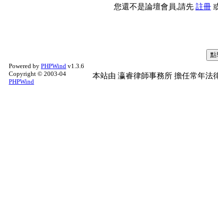
您還不是論壇會員,請先
註冊
Powered by
PHPWind
v1.3.6
Copyright © 2003-04
本站由
瀛睿律師事務所
擔任常年法律
PHPWind