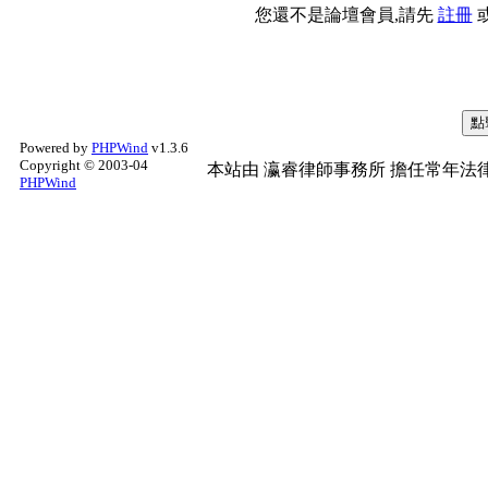
您還不是論壇會員,請先
註冊
Powered by
PHPWind
v1.3.6
Copyright © 2003-04
本站由
瀛睿律師事務所
擔任常年法律
PHPWind