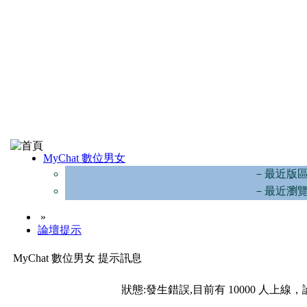
MyChat 數位男女
－最近版
－最近瀏
»
論壇提示
MyChat 數位男女 提示訊息
狀態:發生錯誤,目前有 10000 人上線