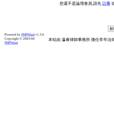
您還不是論壇會員,請先
註冊
Powered by
PHPWind
v1.3.6
Copyright © 2003-04
本站由
瀛睿律師事務所
擔任常年法律
PHPWind