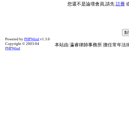
您還不是論壇會員,請先
註冊
Powered by
PHPWind
v1.3.6
Copyright © 2003-04
本站由
瀛睿律師事務所
擔任常年法律
PHPWind