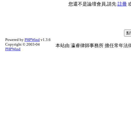
您還不是論壇會員,請先
註冊
Powered by
PHPWind
v1.3.6
Copyright © 2003-04
本站由
瀛睿律師事務所
擔任常年法律
PHPWind