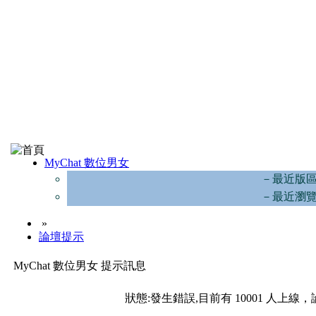
MyChat 數位男女
－最近版
－最近瀏
»
論壇提示
MyChat 數位男女 提示訊息
狀態:發生錯誤,目前有 10001 人上線