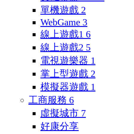
單機遊戲
2
WebGame
3
線上遊戲1
6
線上遊戲2
5
電視遊樂器
1
掌上型遊戲
2
模擬器遊戲
1
工商服務
6
虛擬城市
7
好康分享