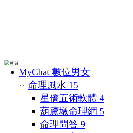
MyChat 數位男女
命理風水
15
星僑五術軟體
4
葫蘆墩命理網
5
命理問答
9