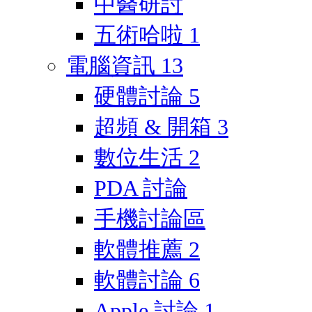
中醫研討
五術哈啦
1
電腦資訊
13
硬體討論
5
超頻 & 開箱
3
數位生活
2
PDA 討論
手機討論區
軟體推薦
2
軟體討論
6
Apple 討論
1