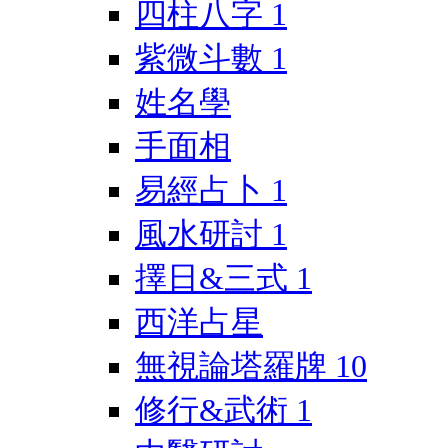
四柱八字
1
紫微斗數
1
姓名學
手面相
易經占卜
1
風水研討
1
擇日&三式
1
西洋占星
無視論塔羅牌
10
修行&武術
1