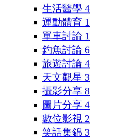
生活醫學
4
運動體育
1
單車討論
1
釣魚討論
6
旅遊討論
4
天文觀星
3
攝影分享
8
圖片分享
4
數位影視
2
笑話集錦
3