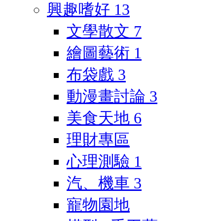
興趣嗜好
13
文學散文
7
繪圖藝術
1
布袋戲
3
動漫畫討論
3
美食天地
6
理財專區
心理測驗
1
汽、機車
3
寵物園地