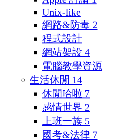
Unix-like
網路&防毒
2
程式設計
網站架設
4
電腦教學資源
生活休閒
14
休閒哈啦
7
感情世界
2
上班一族
5
國考&法律
7