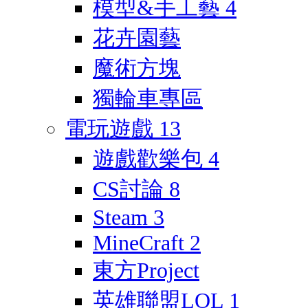
模型&手工藝
4
花卉園藝
魔術方塊
獨輪車專區
電玩遊戲
13
遊戲歡樂包
4
CS討論
8
Steam
3
MineCraft
2
東方Project
英雄聯盟LOL
1