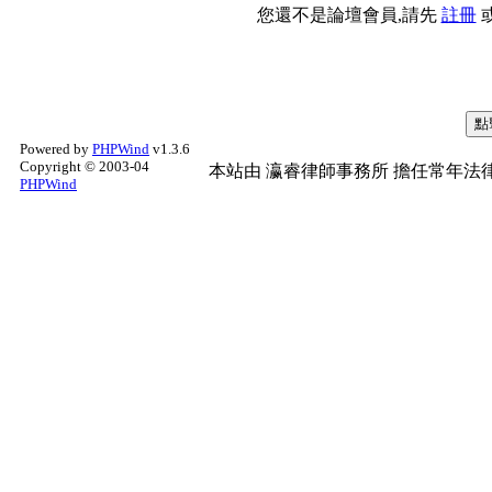
您還不是論壇會員,請先
註冊
Powered by
PHPWind
v1.3.6
Copyright © 2003-04
本站由
瀛睿律師事務所
擔任常年法律
PHPWind