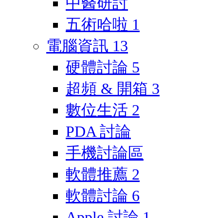
中醫研討
五術哈啦
1
電腦資訊
13
硬體討論
5
超頻 & 開箱
3
數位生活
2
PDA 討論
手機討論區
軟體推薦
2
軟體討論
6
Apple 討論
1