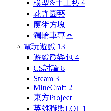
模型&手工藝
4
花卉園藝
魔術方塊
獨輪車專區
電玩遊戲
13
遊戲歡樂包
4
CS討論
8
Steam
3
MineCraft
2
東方Project
英雄聯盟LOL
1