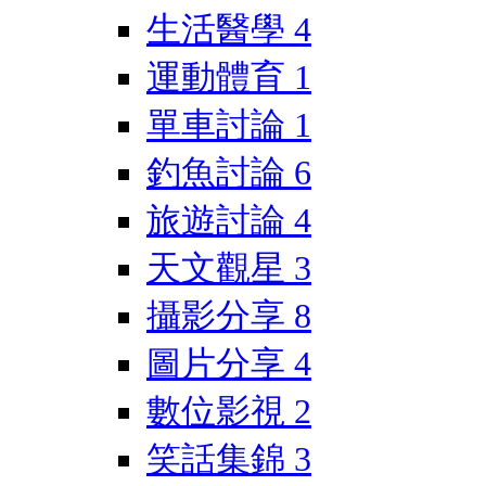
生活醫學
4
運動體育
1
單車討論
1
釣魚討論
6
旅遊討論
4
天文觀星
3
攝影分享
8
圖片分享
4
數位影視
2
笑話集錦
3