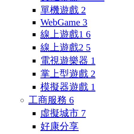
單機遊戲
2
WebGame
3
線上遊戲1
6
線上遊戲2
5
電視遊樂器
1
掌上型遊戲
2
模擬器遊戲
1
工商服務
6
虛擬城市
7
好康分享