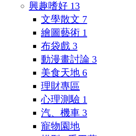
興趣嗜好
13
文學散文
7
繪圖藝術
1
布袋戲
3
動漫畫討論
3
美食天地
6
理財專區
心理測驗
1
汽、機車
3
寵物園地