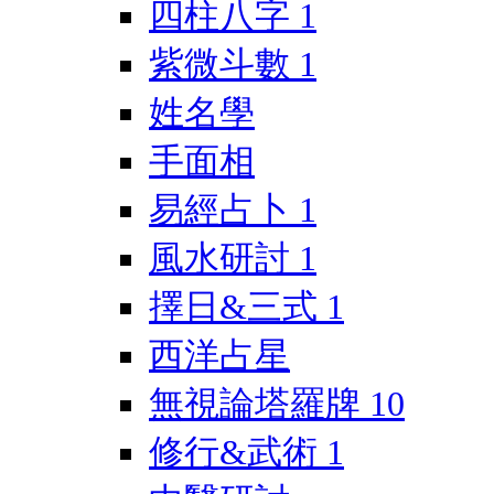
四柱八字
1
紫微斗數
1
姓名學
手面相
易經占卜
1
風水研討
1
擇日&三式
1
西洋占星
無視論塔羅牌
10
修行&武術
1