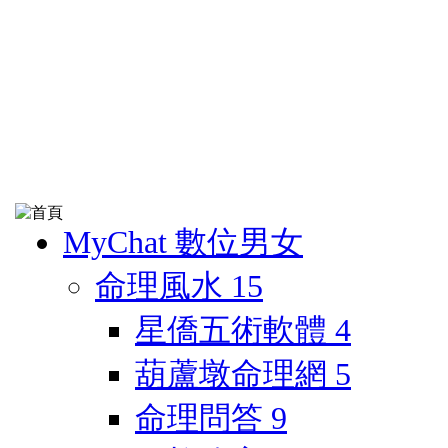
MyChat 數位男女
命理風水
15
星僑五術軟體
4
葫蘆墩命理網
5
命理問答
9