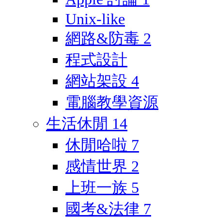
Unix-like
網路&防毒
2
程式設計
網站架設
4
電腦教學資源
生活休閒
14
休閒哈啦
7
感情世界
2
上班一族
5
國考&法律
7