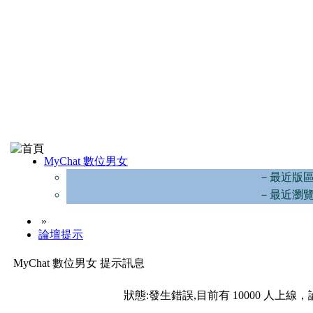
MyChat 數位男女
－最近版
－最近瀏
»
論壇提示
MyChat 數位男女 提示訊息
狀態:發生錯誤,目前有 10000 人上線