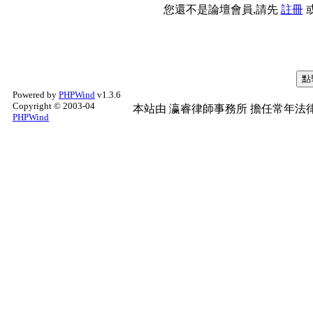
您還不是論壇會員,請先
註冊
Powered by
PHPWind
v1.3.6
Copyright © 2003-04
本站由
瀛睿律師事務所
擔任常年法律
PHPWind