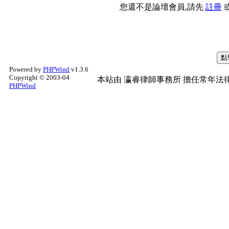
您還不是論壇會員,請先
註冊
Powered by
PHPWind
v1.3.6
Copyright © 2003-04
本站由
瀛睿律師事務所
擔任常年法律
PHPWind